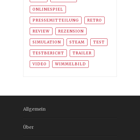
ONLINESPIEL
PRESSEMITTEILUNG
RETRO
REVIEW
REZENSION
SIMULATION
STEAM
TEST
TESTBERICHT
TRAILER
VIDEO
WIMMELBILD
Allgemein
Über