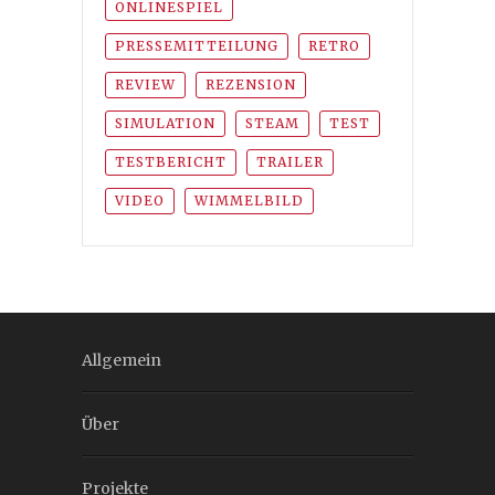
ONLINESPIEL
PRESSEMITTEILUNG
RETRO
REVIEW
REZENSION
SIMULATION
STEAM
TEST
TESTBERICHT
TRAILER
VIDEO
WIMMELBILD
Allgemein
Über
Projekte