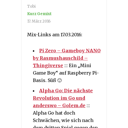
Tobi
Kurz Gemixt
17. März 2016
Mix-Links am 17.03.2016:
Pi Zero – Gameboy NANO
by Rasmushauschild –
Thingiverse
::: Ein „Mini
Game Boy“ auf Raspberry Pi-
Basis. Süß 🙂
Alpha Go: Die nächste
Revolution im Go und
anderswo – Golem.de
:::
Alpha Go hat doch
Schwächen, wie sich nach
dem dritten Spiel gegen den