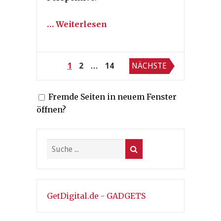
… Weiterlesen
Seitennummerierung
1
2
…
14
NÄCHSTE
der
Fremde Seiten in neuem Fenster
Beiträge
öffnen?
GetDigital.de - GADGETS