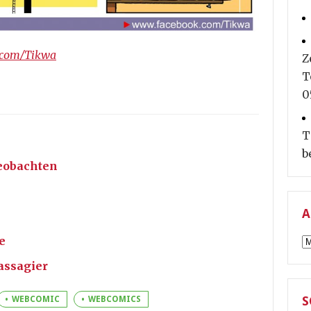
.com/Tikwa
Z
T
0
T
b
beobachten
A
A
e
assagier
S
WEBCOMIC
WEBCOMICS