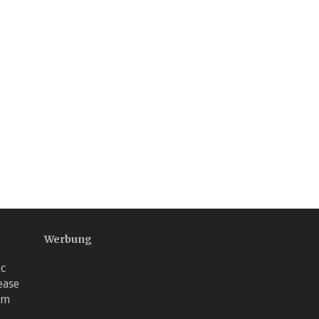
Werbung
ic
ease
um