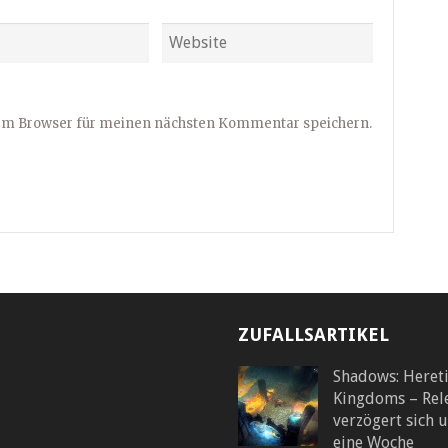
sem Browser für meinen nächsten Kommentar speichern.
ZUFALLSARTIKEL
Shadows: Heret
Kingdoms – Rel
verzögert sich 
eine Woche