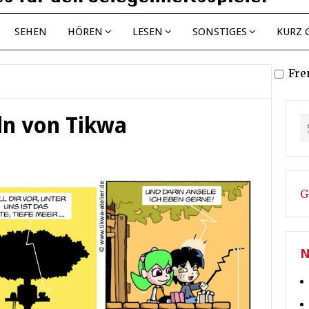
SEHEN
HÖREN
LESEN
SONSTIGES
KURZ 
Fre
ln von Tikwa
G
N