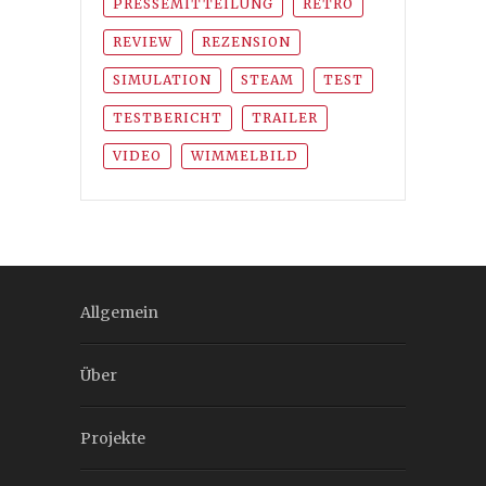
PRESSEMITTEILUNG
RETRO
REVIEW
REZENSION
SIMULATION
STEAM
TEST
TESTBERICHT
TRAILER
VIDEO
WIMMELBILD
Allgemein
Über
Projekte