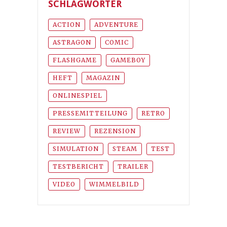
SCHLAGWÖRTER
ACTION
ADVENTURE
ASTRAGON
COMIC
FLASHGAME
GAMEBOY
HEFT
MAGAZIN
ONLINESPIEL
PRESSEMITTEILUNG
RETRO
REVIEW
REZENSION
SIMULATION
STEAM
TEST
TESTBERICHT
TRAILER
VIDEO
WIMMELBILD