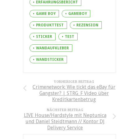
ERFAHRUNGSBERICHT
GAME BOY
GAMEBOY
PRODUKTTEST
REZENSION
STICKER
TEST
WANDAUFKLEBER
WANDSTICKER
VORHERIGER BEITRAG
Crimenetwork: Wie tickt das eBay für
Gangster? | STRG_F Video über
Kreditkartenbetrug
NÄCHSTER BEITRAG
LIVE House/Hardstyle mit Neptunica
und Daniel Steidtmann // Kontor DJ
Delivery Service