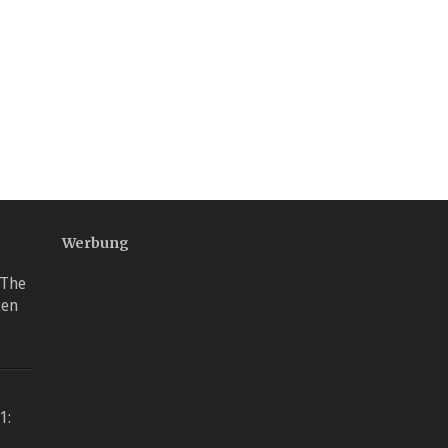
Werbung
 The
ten
1: