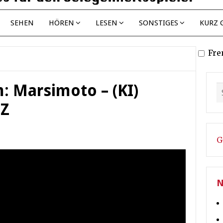
SEHEN
HÖREN
LESEN
SONSTIGES
KURZ 
Fre
: Marsimoto – (KI)
NZ
G
N