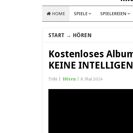
HOME
SPIELE
SPIELEREIEN
START
→
HÖREN
Kostenloses Album
KEINE INTELLIGE
Tobi
|
Hören
|
8. Mai 2024