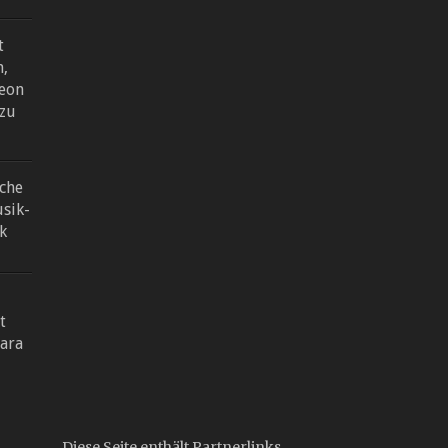
t
n,
eon
 zu
sche
sik-
k
t
ara
Diese Seite enthält Partnerlinks