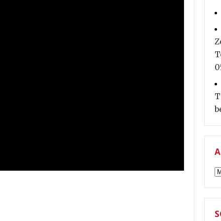
Z
T
0
T
b
A
A
S