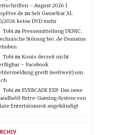
eitschriften – August 2026 |
opFree.de
zu
Seit GameStar XL
5/2026 keine DVD mehr
Tobi
zu
Pressemitteilung DENIC:
echnische Störung bei .de-Domains
ehoben
Tobi
zu
Konto derzeit nicht
erfügbar – Facebook
ehlermeldung greift (weltweit) um
ich
Tobi
zu
EVERCADE EXP: Das neue
andheld-Retro-Gaming-System von
laze Entertainment angekündigt
RCHIV