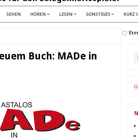
SEHEN
HÖREN
LESEN
SONSTIGES
KURZ 
Fre
 neuem Buch: MADe in
G
N