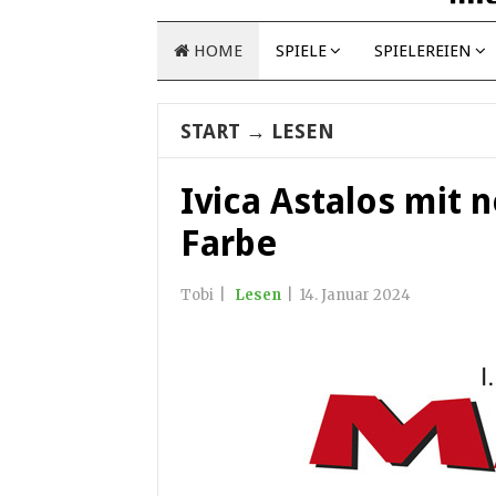
HOME
SPIELE
SPIELEREIEN
START
→
LESEN
Ivica Astalos mit
Farbe
Tobi
|
Lesen
|
14. Januar 2024