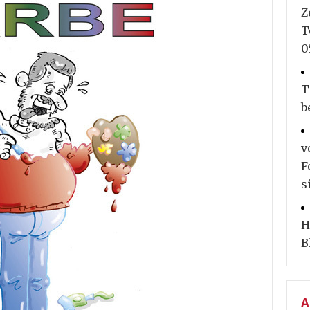
Z
T
0
T
b
v
F
s
H
B
A