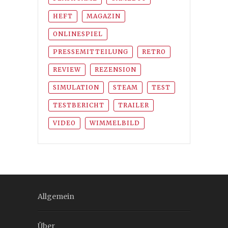
HEFT
MAGAZIN
ONLINESPIEL
PRESSEMITTEILUNG
RETRO
REVIEW
REZENSION
SIMULATION
STEAM
TEST
TESTBERICHT
TRAILER
VIDEO
WIMMELBILD
Allgemein
Über