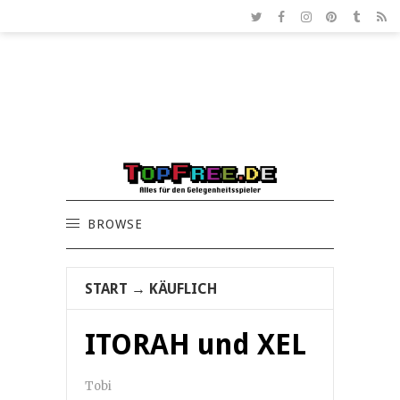
BROWSE
START
→
KÄUFLICH
ITORAH und XEL
Tobi