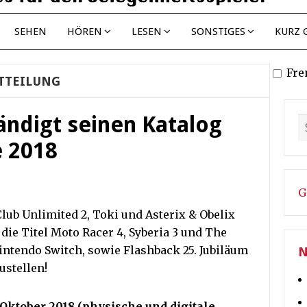
SEHEN
HÖREN
LESEN
SONSTIGES
KURZ 
Fre
TTEILUNG
ändigt seinen Katalog
e 2018
G
ub Unlimited 2, Toki und Asterix & Obelix
die Titel Moto Racer 4, Syberia 3 und The
Nintendo Switch, sowie Flashback 25. Jubiläum
N
ustellen!
 Oktober 2018 (physische und digitale