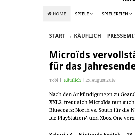
HOME
SPIELE
SPIELEREIEN
START
→
KÄUFLICH
| PRESSEMI
Microïds vervollst
für das Jahresend
Tobi
|
Käuflich
|
25. August 2018
Nach den Ankündigungen zu Gear.Cl
XXL2, freut sich Microïds nun auch 
Bluecoats: North vs. South für die 
für PlayStation4 und Xbox One vorz
Syberia 3 – Nintendo Switch – 18.