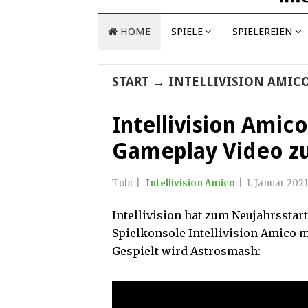
HOME
SPIELE
SPIELEREIEN
START
→
INTELLIVISION AMIC
Intellivision Amic
Gameplay Video z
Tobi
|
Intellivision Amico
|
1. Januar 2021
Intellivision hat zum Neujahrsstart
Spielkonsole Intellivision Amico m
Gespielt wird Astrosmash: