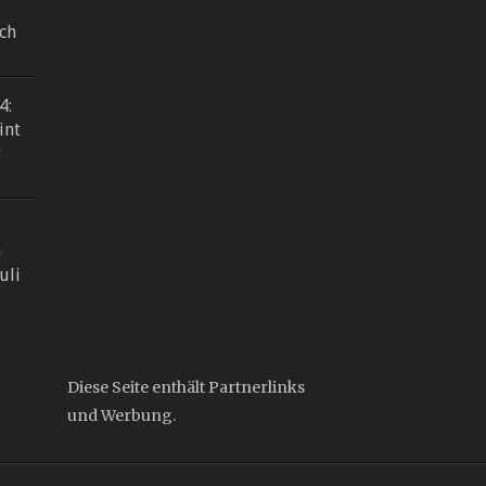
ch
4:
int
r
n
uli
Diese Seite enthält Partnerlinks
und Werbung.