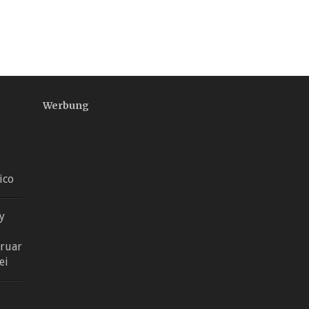
Werbung
ico
y
ruar
ei