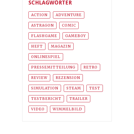
SCHLAGWÖRTER
ACTION
ADVENTURE
ASTRAGON
COMIC
FLASHGAME
GAMEBOY
HEFT
MAGAZIN
ONLINESPIEL
PRESSEMITTEILUNG
RETRO
REVIEW
REZENSION
SIMULATION
STEAM
TEST
TESTBERICHT
TRAILER
VIDEO
WIMMELBILD