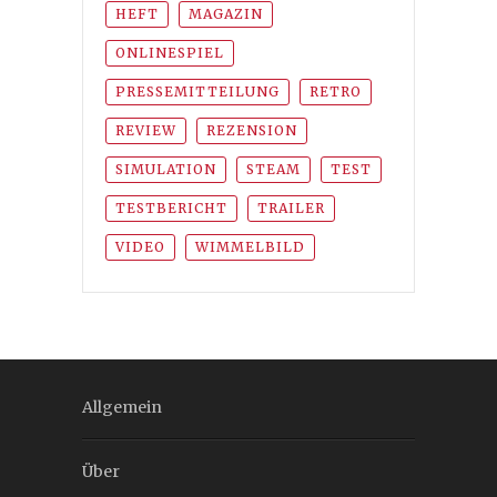
HEFT
MAGAZIN
ONLINESPIEL
PRESSEMITTEILUNG
RETRO
REVIEW
REZENSION
SIMULATION
STEAM
TEST
TESTBERICHT
TRAILER
VIDEO
WIMMELBILD
Allgemein
Über