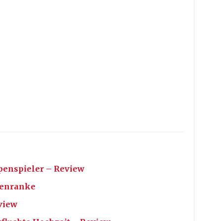
ppenspieler – Review
nenranke
view