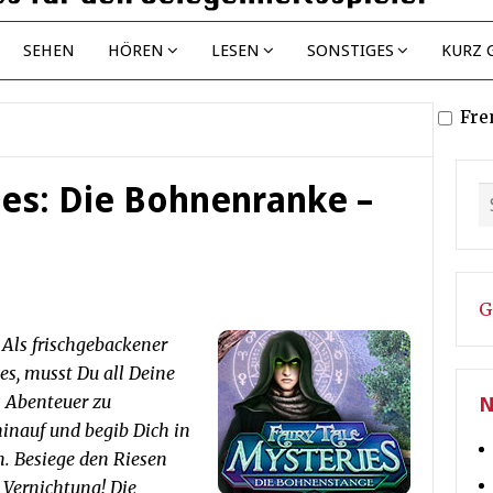
SEHEN
HÖREN
LESEN
SONSTIGES
KURZ 
Fre
ies: Die Bohnenranke –
G
Als frischgebackener
es, musst Du all Deine
 Abenteuer zu
N
hinauf und begib Dich in
. Besiege den Riesen
 Vernichtung! Die