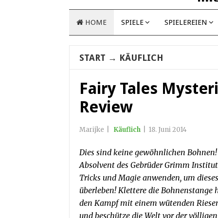
HOME
SPIELE
SPIELEREIEN
START
→
KÄUFLICH
Fairy Tales Myster
Review
Marijke
|
Käuflich
|
18. Juni 2014
Dies sind keine gewöhnlichen Bohnen! 
Absolvent des Gebrüder Grimm Institut
Tricks und Magie anwenden, um dieses
überleben! Klettere die Bohnenstange 
den Kampf mit einem wütenden Riesen
und beschütze die Welt vor der völligen