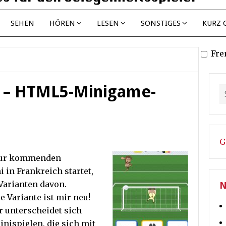
SEHEN
HÖREN
LESEN
SONSTIGES
KURZ 
Fre
 – HTML5-Minigame-
G
l zur kommenden
i in Frankreich startet,
 Varianten davon.
N
 Variante ist mir neu!
 unterscheidet sich
nispielen, die sich mit