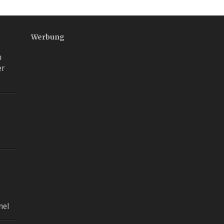
Werbung
h
er
nel