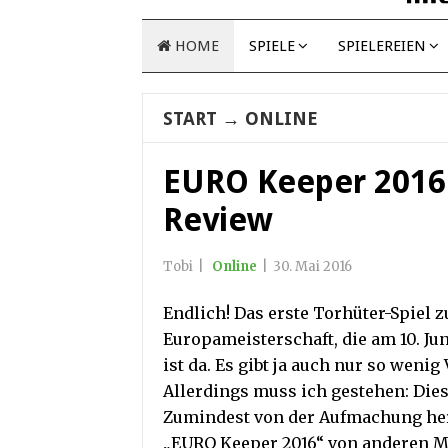
HOME
SPIELE
SPIELEREIEN
START
→
ONLINE
EURO Keeper 2016
Review
Tobi
|
Online
|
30. Mai 2016
Endlich! Das erste Torhüter-Spie
Europameisterschaft, die am 10. Jun
ist da. Es gibt ja auch nur so wenig
Allerdings muss ich gestehen: Diese
Zumindest von der Aufmachung her
„EURO Keeper 2016“ von anderen Mi