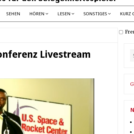
SEHEN
HÖREN
LESEN
SONSTIGES
KURZ 
Fre
onferenz Livestream
G
N