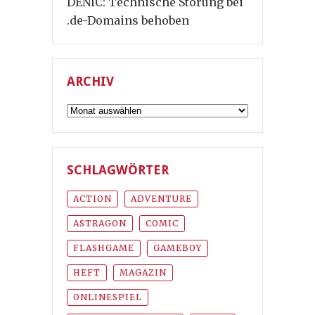
DENIC: Technische Störung bei
.de-Domains behoben
ARCHIV
Archiv
SCHLAGWÖRTER
ACTION
ADVENTURE
ASTRAGON
COMIC
FLASHGAME
GAMEBOY
HEFT
MAGAZIN
ONLINESPIEL