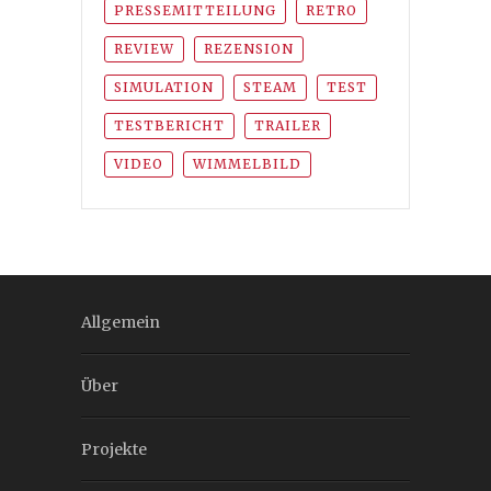
PRESSEMITTEILUNG
RETRO
REVIEW
REZENSION
SIMULATION
STEAM
TEST
TESTBERICHT
TRAILER
VIDEO
WIMMELBILD
Allgemein
Über
Projekte