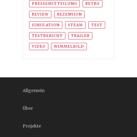
PRESSEMITTEILUNG
RETRO
REVIEW
REZENSION
SIMULATION
STEAM
TEST
TESTBERICHT
TRAILER
VIDEO
WIMMELBILD
Allgemein
Über
Projekte