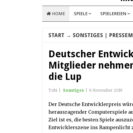
HOME
SPIELE
SPIELEREIEN
START
→
SONSTIGES
| PRESSEM
Deutscher Entwickl
Mitglieder nehmen
die Lup
Tobi
|
Sonstiges
|
9. November 2019
Der Deutsche Entwicklerpreis würd
herausragender Computerspiele au
Ziel ist es, die besten Spiele ausz
Entwicklerszene ins Rampenlicht 