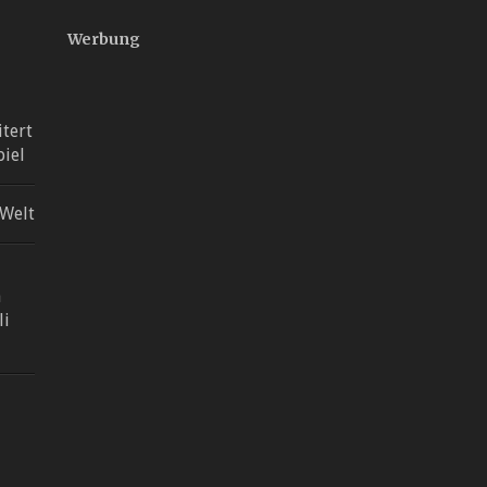
Werbung
itert
iel
 Welt
n
li