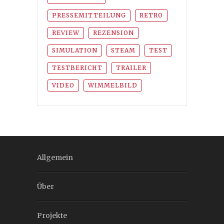
PRESSEMITTEILUNG
RETRO
REVIEW
REZENSION
SIMULATION
STEAM
TEST
TESTBERICHT
TRAILER
VIDEO
WIMMELBILD
Allgemein
Über
Projekte