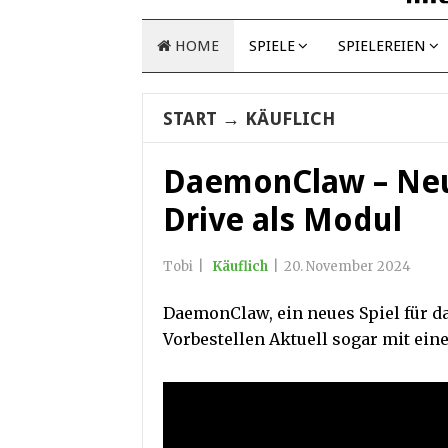
HOME
SPIELE
SPIELEREIEN
START
→
KÄUFLICH
DaemonClaw – Neu
Drive als Modul
Tobi
|
Käuflich
|
20. November 2024
DaemonClaw, ein neues Spiel für da
Vorbestellen Aktuell sogar mit ein