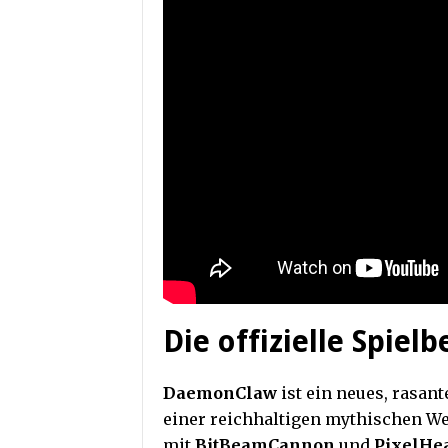
Die offizielle Spiel
DaemonClaw
ist ein neues, rasant
einer reichhaltigen mythischen Wel
mit
BitBeamCannon
und
PixelHe