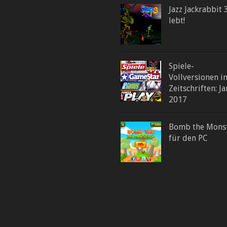
Jazz Jackrabbit 
lebt!
Spiele-
Vollversionen i
Zeitschriften: J
2017
Bomb the Monst
für den PC