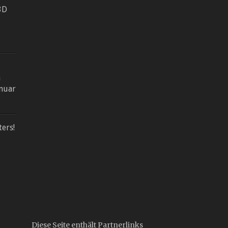
3D
n
anuar
ers!
Diese Seite enthält Partnerlinks