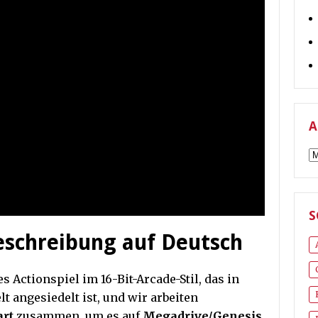
A
A
S
beschreibung auf Deutsch
es Actionspiel im 16-Bit-Arcade-Stil, das in
t angesiedelt ist, und wir arbeiten
art
zusammen, um es auf
Megadrive/Genesis,