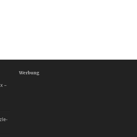
Werbung
x –
zle-