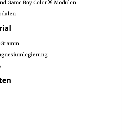
und Game Boy Color® Modulen
odulen
ial
77 Gramm
agnesiumlegierung
s
ten