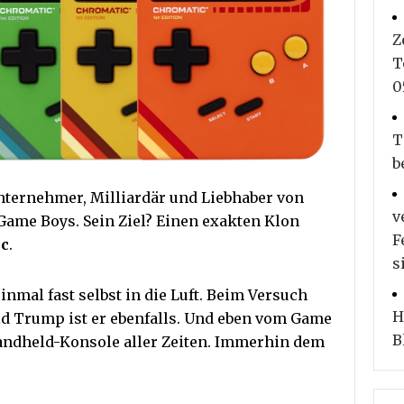
Z
T
0
T
b
Unternehmer, Milliardär und Liebhaber von
v
Game Boys. Sein Ziel? Einen exakten Klon
F
ic
.
s
inmal fast selbst in die Luft. Beim Versuch
H
ld Trump ist er ebenfalls. Und eben vom Game
B
 Handheld-Konsole aller Zeiten. Immerhin dem