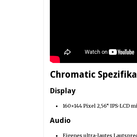
Chromatic Spezifik
Display
160×144 Pixel 2,56“ IPS-LCD 
Audio
Eigenes ultra-lautes Lautspr