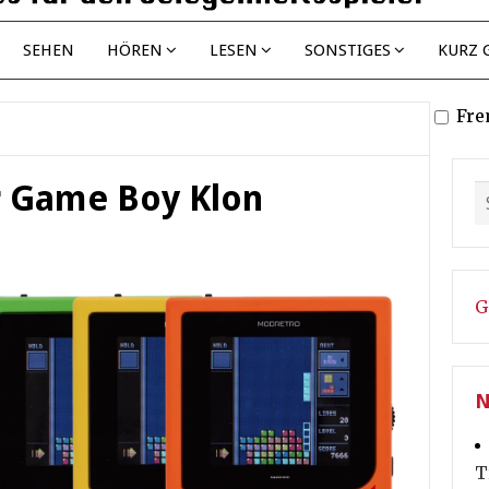
SEHEN
HÖREN
LESEN
SONSTIGES
KURZ 
Fre
r Game Boy Klon
G
N
T