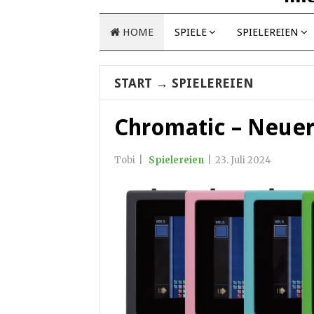
HOME
SPIELE
SPIELEREIEN
START
→
SPIELEREIEN
Chromatic – Neue
Tobi
|
Spielereien
|
23. Juli 2024