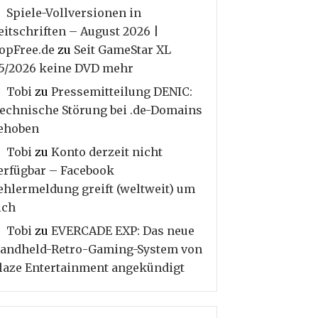
Spiele-Vollversionen in
eitschriften – August 2026 |
opFree.de
zu
Seit GameStar XL
5/2026 keine DVD mehr
Tobi
zu
Pressemitteilung DENIC:
echnische Störung bei .de-Domains
ehoben
Tobi
zu
Konto derzeit nicht
erfügbar – Facebook
ehlermeldung greift (weltweit) um
ich
Tobi
zu
EVERCADE EXP: Das neue
andheld-Retro-Gaming-System von
laze Entertainment angekündigt