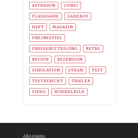
ASTRAGON
COMIC
FLASHGAME
GAMEBOY
HEFT
MAGAZIN
ONLINESPIEL
PRESSEMITTEILUNG
RETRO
REVIEW
REZENSION
SIMULATION
STEAM
TEST
TESTBERICHT
TRAILER
VIDEO
WIMMELBILD
Allgemein