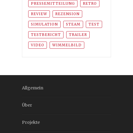
PRESSEMITTEILUNG
RETRO
REVIEW
REZENSION
SIMULATION
STEAM
TEST
TESTBERICHT
TRAILER
VIDEO
WIMMELBILD
Allgemein
Über
Projekte