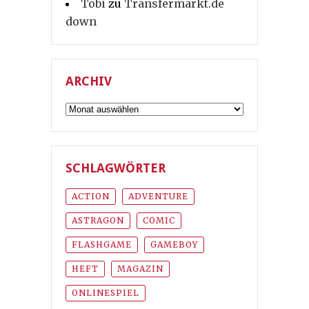
Tobi
zu
Transfermarkt.de
down
ARCHIV
Archiv
SCHLAGWÖRTER
ACTION
ADVENTURE
ASTRAGON
COMIC
FLASHGAME
GAMEBOY
HEFT
MAGAZIN
ONLINESPIEL