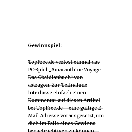
Gewinnspiel:
TopFree.de verlost einmal das
PC-Spiel „Amaranthine Voyage:
Das Obsidianbuch“ von
astragon. Zur Teilnahme
interlasse einfach einen
Kommentar auf diesen Artikel
bei TopFree.de – eine gültige E-
Mail Adresse vorausgesetzt, um
dich im Falle eines Gewinns
benachrichtigen zu können –