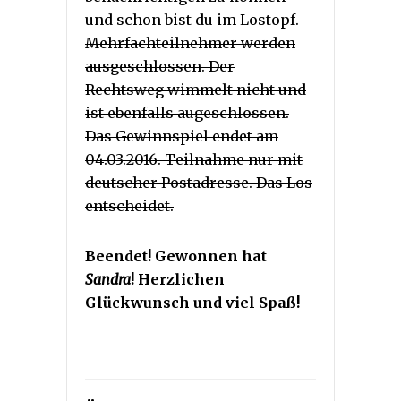
und schon bist du im Lostopf.
Mehrfachteilnehmer werden
ausgeschlossen. Der
Rechtsweg wimmelt nicht und
ist ebenfalls augeschlossen.
Das Gewinnspiel endet am
04.03.2016. Teilnahme nur mit
deutscher Postadresse. Das Los
entscheidet.
Beendet! Gewonnen hat
Sandra
! Herzlichen
Glückwunsch und viel Spaß!