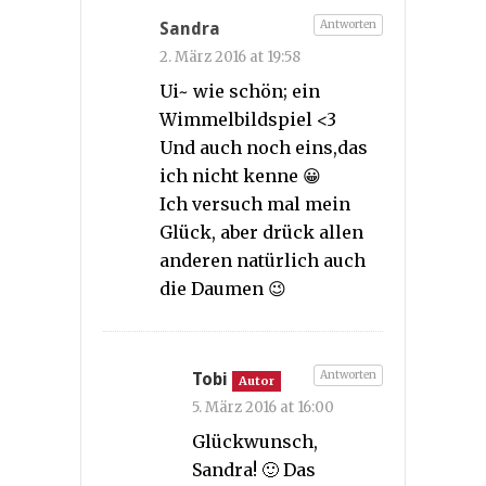
Antworten
Sandra
2. März 2016 at 19:58
Ui~ wie schön; ein
Wimmelbildspiel <3
Und auch noch eins,das
ich nicht kenne 😀
Ich versuch mal mein
Glück, aber drück allen
anderen natürlich auch
die Daumen 😉
Antworten
Tobi
Autor
5. März 2016 at 16:00
Glückwunsch,
Sandra! 🙂 Das