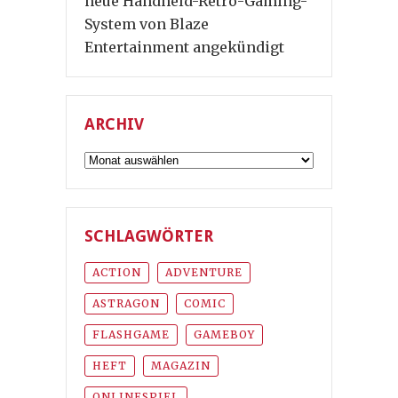
neue Handheld-Retro-Gaming-
System von Blaze
Entertainment angekündigt
ARCHIV
Archiv
SCHLAGWÖRTER
ACTION
ADVENTURE
ASTRAGON
COMIC
FLASHGAME
GAMEBOY
HEFT
MAGAZIN
ONLINESPIEL