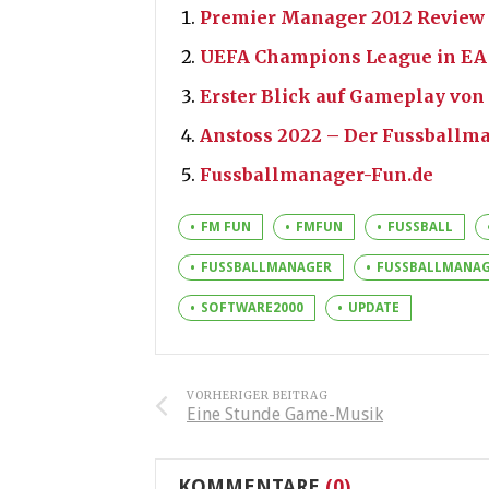
Premier Manager 2012 Review 
UEFA Champions League in EA
Erster Blick auf Gameplay von
Anstoss 2022 – Der Fussballma
Fussballmanager-Fun.de
FM FUN
FMFUN
FUSSBALL
FUSSBALLMANAGER
FUSSBALLMANAG
SOFTWARE2000
UPDATE
VORHERIGER BEITRAG
Eine Stunde Game-Musik
KOMMENTARE
(0)