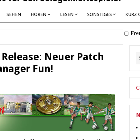
SEHEN
HÖREN
LESEN
SONSTIGES
KURZ 
Fre
 Release: Neuer Patch
anager Fun!
G
N