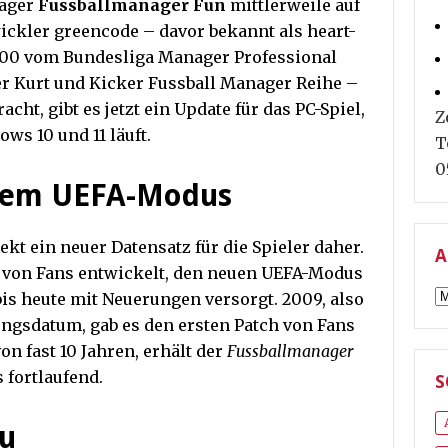
nager
Fussballmanager Fun
mittlerweile auf
ickler greencode – davor bekannt als heart-
2000 vom Bundesliga Manager Professional
r Kurt und Kicker Fussball Manager Reihe –
ht, gibt es jetzt ein Update für das PC-Spiel,
Z
ws 10 und 11 läuft.
T
0
euem UEFA-Modus
t ein neuer Datensatz für die Spieler daher.
A
, von Fans entwickelt, den neuen UEFA-Modus
A
bis heute mit Neuerungen versorgt. 2009, also
ungsdatum, gab es den ersten Patch von Fans
on fast 10 Jahren, erhält der
Fussballmanager
 fortlaufend.
S
eu