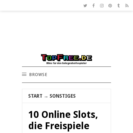
BROWSE
START
→
SONSTIGES
10 Online Slots,
die Freispiele