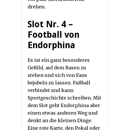
drehen.
Slot Nr. 4 –
Football von
Endorphina
Es ist ein ganz besonderes
Gefühl, auf dem Rasen zu
stehen und sich von Fans
bejubeln zu lassen. Fußball
verbindet und kann
Sportgeschichte schreiben. Mit
dem Slot geht Endorphina aber
einen etwas anderen Weg und
denkt an die kleinen Dinge.
Eine rote Karte, den Pokal oder