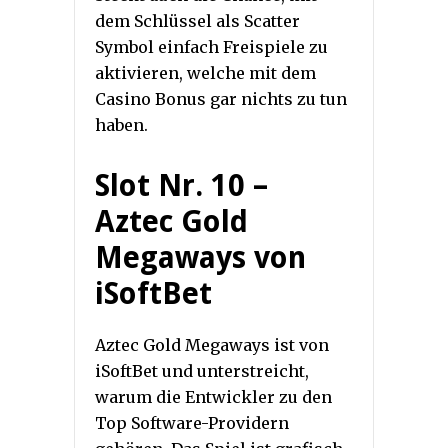
dem Schlüssel als Scatter
Symbol einfach Freispiele zu
aktivieren, welche mit dem
Casino Bonus gar nichts zu tun
haben.
Slot Nr. 10 –
Aztec Gold
Megaways von
iSoftBet
Aztec Gold Megaways ist von
iSoftBet und unterstreicht,
warum die Entwickler zu den
Top Software-Providern