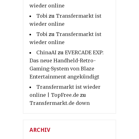
wieder online
Tobi
zu
Transfermarkt ist
wieder online
Tobi
zu
Transfermarkt ist
wieder online
ChinaAI
zu
EVERCADE EXP:
Das neue Handheld-Retro-
Gaming-System von Blaze
Entertainment angekündigt
Transfermarkt ist wieder
online | TopFree.de
zu
Transfermarkt.de down
ARCHIV