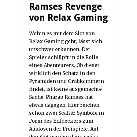
Ramses Revenge
von Relax Gaming
Wohin es mit dem Slot von
Relax Gaming geht, lässt sich
unschwer erkennen. Der
Spieler schlüpft in die Rolle
eines Abenteurers. Ob dieser
wirklich den Schatz in den
Pyramiden und Grabkammern
findet, ist keine ausgemachte
Sache. Pharao Ramses hat
etwas dagegen. Hier reichen
schon zwei Scatter Symbole in
Form des Entdeckers zum
Auslösen der Freispiele. Auf
den Slot werden dann sechs