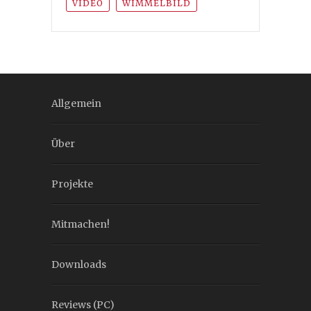
VIDEO
WIMMELBILD
Allgemein
Über
Projekte
Mitmachen!
Downloads
Reviews (PC)