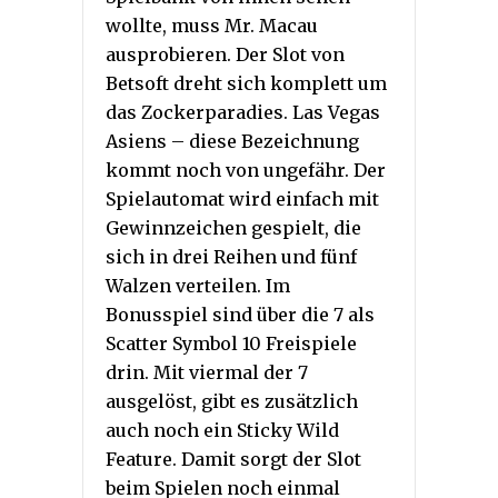
wollte, muss Mr. Macau
ausprobieren. Der Slot von
Betsoft dreht sich komplett um
das Zockerparadies. Las Vegas
Asiens – diese Bezeichnung
kommt noch von ungefähr. Der
Spielautomat wird einfach mit
Gewinnzeichen gespielt, die
sich in drei Reihen und fünf
Walzen verteilen. Im
Bonusspiel sind über die 7 als
Scatter Symbol 10 Freispiele
drin. Mit viermal der 7
ausgelöst, gibt es zusätzlich
auch noch ein Sticky Wild
Feature. Damit sorgt der Slot
beim Spielen noch einmal