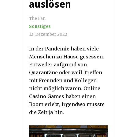
auslösen
The Fan
Sonstiges
12. Dezember 2022
In der Pandemie haben viele
Menschen zu Hause gesessen.
Entweder aufgrund von
Quarantäne oder weil Treffen
mit Freunden und Kollegen
nicht möglich waren. Online
Casino Games haben einen
Boom erlebt, irgendwo musste
die Zeit ja hin.