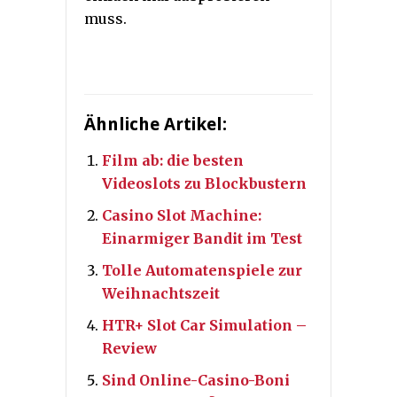
muss.
Ähnliche Artikel:
Film ab: die besten
Videoslots zu Blockbustern
Casino Slot Machine:
Einarmiger Bandit im Test
Tolle Automatenspiele zur
Weihnachtszeit
HTR+ Slot Car Simulation –
Review
Sind Online-Casino-Boni