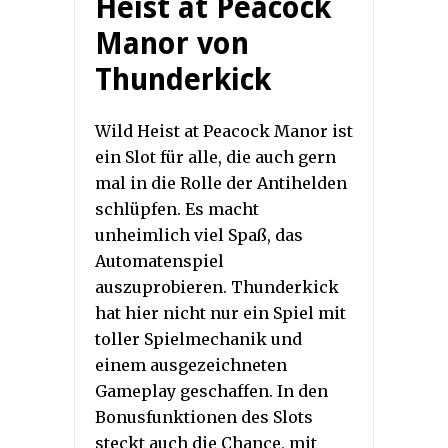
Heist at Peacock
Manor von
Thunderkick
Wild Heist at Peacock Manor ist
ein Slot für alle, die auch gern
mal in die Rolle der Antihelden
schlüpfen. Es macht
unheimlich viel Spaß, das
Automatenspiel
auszuprobieren. Thunderkick
hat hier nicht nur ein Spiel mit
toller Spielmechanik und
einem ausgezeichneten
Gameplay geschaffen. In den
Bonusfunktionen des Slots
steckt auch die Chance, mit