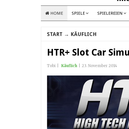
HOME
SPIELE
SPIELEREIEN
START
→
KÄUFLICH
HTR+ Slot Car Simu
Tobi
|
Käuflich
|
23. November 2014