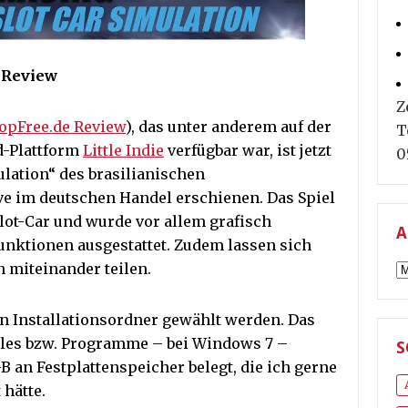
/ Review
Z
opFree.de Review
), das unter anderem auf der
T
-Plattform
Little Indie
verfügbar war, ist jetzt
0
lation“ des brasilianischen
e im deutschen Handel erschienen. Das Spiel
lot-Car und wurde vor allem grafisch
A
unktionen ausgestattet. Zudem lassen sich
A
n miteinander teilen.
ein Installationsordner gewählt werden. Das
Files bzw. Programme – bei Windows 7 –
S
B an Festplattenspeicher belegt, die ich gerne
 hätte.