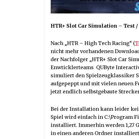
HTR+ Slot Car Simulation – Test 
Nach „HTR – High Tech Racing“ (
T
nicht mehr vorhandenen Download
der Nachfolger „HTR+ Slot Car Simu
Enwticklerteams QUByte Interactiv
simuliert den Spielzeugklassiker S
aufgepeppt und mit vielen neuen F
jetzt endlich selbstgebaute Strecke
Bei der Installation kann leider k
Spiel wird einfach in C:\Program 
installiert. Immerhin werden 1,27 G
in einen anderen Ordner installiert