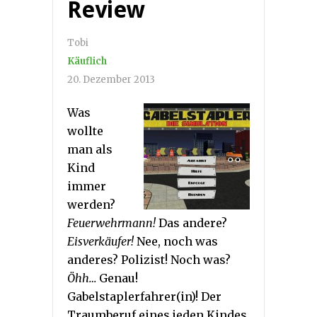
Review
Tobi
Käuflich
20. Dezember 2013
Was
wollte
man als
Kind
immer
werden?
Feuerwehrmann!
Das andere?
Eisverkäufer!
Nee, noch was
anderes? Polizist! Noch was?
Öhh…
Genau!
Gabelstaplerfahrer(in)! Der
Traumberuf eines jeden Kindes,