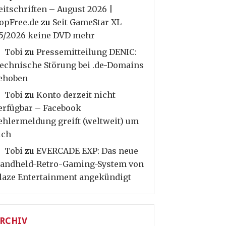
eitschriften – August 2026 |
opFree.de
zu
Seit GameStar XL
5/2026 keine DVD mehr
Tobi
zu
Pressemitteilung DENIC:
echnische Störung bei .de-Domains
ehoben
Tobi
zu
Konto derzeit nicht
erfügbar – Facebook
ehlermeldung greift (weltweit) um
ich
Tobi
zu
EVERCADE EXP: Das neue
andheld-Retro-Gaming-System von
laze Entertainment angekündigt
RCHIV