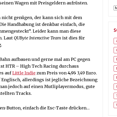
seinen Wagen mit Preisgeldern aufrüsten.
A
n nicht genügen, der kann sich mit dem
 Die Handhabung ist denkbar einfach, die
S
mmengesteckt“. Leider kann man diese
n. Laut
QUByte Interactive Team
ist dies für
.
ot-Bahn aufbauen und gerne mal am PC gegen
 ist HTR – High Tech Racing durchaus
es auf
Little Indie
zum Preis von
4,95
3,49 Euro.
 Englisch, allerdings ist jegliche Bezeichnung
man jedoch auf einen Mutliplayermodus, gute
tellten Tracks.
en-Button, einfach die Esc-Taste drücken…