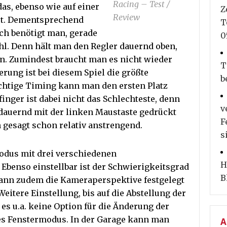
Racing – Test /
as, ebenso wie auf einer
Z
Review
hrt. Dementsprechend
T
ch benötigt man, gerade
0
ühl. Denn hält man den Regler dauernd oben,
hn. Zumindest braucht man es nicht wieder
T
uerung ist bei diesem Spiel die größte
b
chtige Timing kann man den ersten Platz
finger ist dabei nicht das Schlechteste, denn
v
dauernd mit der linken Maustaste gedrückt
F
 gesagt schon relativ anstrengend.
s
odus mit drei verschiedenen
H
Ebenso einstellbar ist der Schwierigkeitsgrad
B
kann zudem die Kameraperspektive festgelegt
eitere Einstellung, bis auf die Abstellung der
 es u.a. keine Option für die Änderung der
es Fenstermodus. In der Garage kann man
A