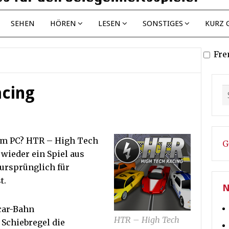
SEHEN
HÖREN
LESEN
SONSTIGES
KURZ 
Fre
acing
em PC? HTR – High Tech
G
 wieder ein Spiel aus
 ursprünglich für
t.
N
tcar-Bahn
HTR – High Tech
Schiebregel die