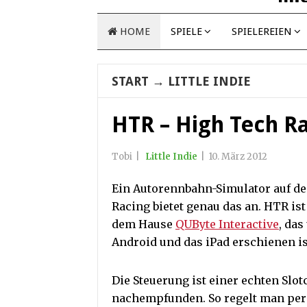
HOME
SPIELE
SPIELEREIEN
START
→
LITTLE INDIE
HTR – High Tech R
Tobi
|
Little Indie
|
10. März 2012
Ein Autorennbahn-Simulator auf d
Racing bietet genau das an. HTR ist
dem Hause
QUByte Interactive
, das
Android und das iPad erschienen is
Die Steuerung ist einer echten Slo
nachempfunden. So regelt man per 