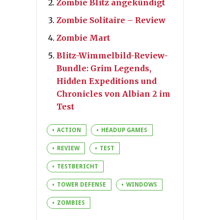
Zombie Blitz angekündigt
Zombie Solitaire – Review
Zombie Mart
Blitz-Wimmelbild-Review-
Bundle: Grim Legends,
Hidden Expeditions und
Chronicles von Albian 2 im
Test
ACTION
HEADUP GAMES
REVIEW
TEST
TESTBERICHT
TOWER DEFENSE
WINDOWS
ZOMBIES