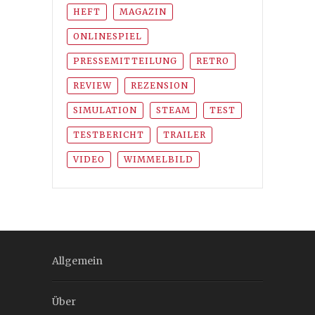
HEFT
MAGAZIN
ONLINESPIEL
PRESSEMITTEILUNG
RETRO
REVIEW
REZENSION
SIMULATION
STEAM
TEST
TESTBERICHT
TRAILER
VIDEO
WIMMELBILD
Allgemein
Über