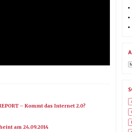
A
A
S
PORT – Kommt das Internet 2.0?
cheint am 24.09.2014