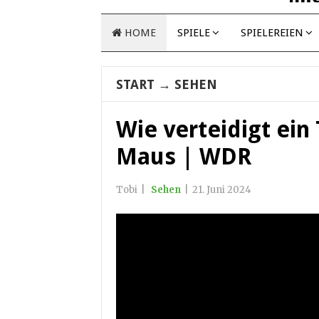
HOME
SPIELE
SPIELEREIEN
START
→
SEHEN
Wie verteidigt ein 
Maus | WDR
Tobi
|
Sehen
|
21. Juni 2024