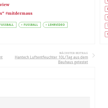
eview
us“ #mitdermaus
FUSSBALL
FUSSBALL
LEHRVIDEO
NÄCHSTER BEITRAG
nt
Hantech Luftentfeuchter 10L/Tag aus dem
Bauhaus getestet