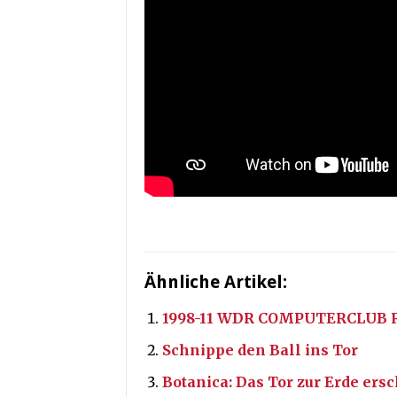
Ähnliche Artikel:
1998-11 WDR COMPUTERCLUB RE
Schnippe den Ball ins Tor
Botanica: Das Tor zur Erde ers