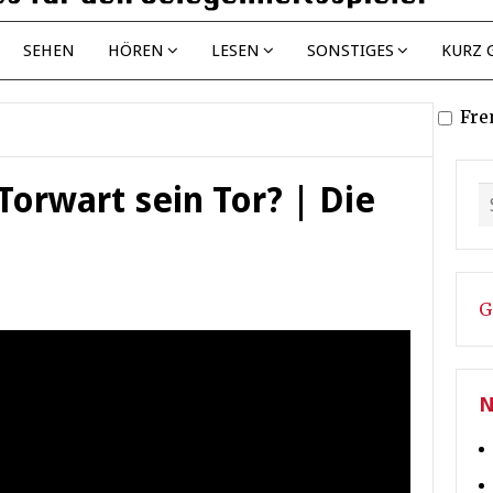
SEHEN
HÖREN
LESEN
SONSTIGES
KURZ 
Fre
Torwart sein Tor? | Die
G
N