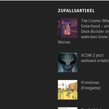
ZUFALLSARTIKEL
The Cosmic Whe
Sisterhood – ei
Deck-Builder i
wahrsten Sinne 
Wortes
XCOM 2 jetzt
weltweit erhältl
Primitives
(Freegame)