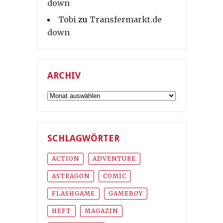
down
Tobi
zu
Transfermarkt.de
down
ARCHIV
Archiv
SCHLAGWÖRTER
ACTION
ADVENTURE
ASTRAGON
COMIC
FLASHGAME
GAMEBOY
HEFT
MAGAZIN