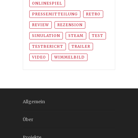
ONLINESPIEL
PRESSEMITTEILUNG
RETRO
REVIEW
REZENSION
SIMULATION
STEAM
TEST
TESTBERICHT
TRAILER
VIDEO
WIMMELBILD
Allgemein
Über
Projekte