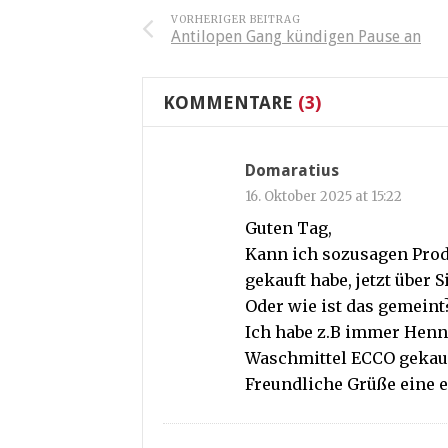
VORHERIGER BEITRAG
Antilopen Gang kündigen Pause an
KOMMENTARE
(3)
Domaratius
16. Oktober 2025 at 15:22
Guten Tag,
Kann ich sozusagen Prod
gekauft habe, jetzt über S
Oder wie ist das gemeint
Ich habe z.B immer Henn
Waschmittel ECCO gekauf
Freundliche Grüße eine