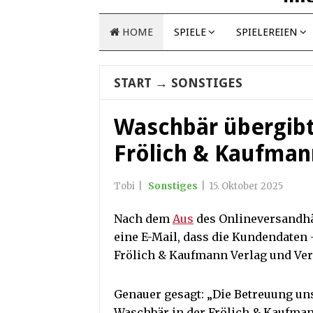
HOME
SPIELE
SPIELEREIEN
START
→
SONSTIGES
Waschbär übergib
Frölich & Kaufman
Tobi
|
Sonstiges
|
15. Oktober 2025
Nach dem
Aus
des Onlineversandh
eine E-Mail, dass die Kundendaten
Frölich & Kaufmann Verlag und V
Genauer gesagt: „Die Betreuung un
Waschbär in der Frölich & Kaufma