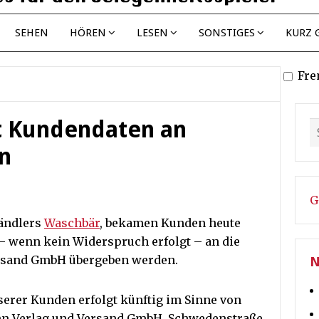
SEHEN
HÖREN
LESEN
SONSTIGES
KURZ 
Fre
t Kundendaten an
n
G
ändlers
Waschbär
, bekamen Kunden heute
 – wenn kein Widerspruch erfolgt – an die
ersand GmbH übergeben werden.
N
serer Kunden erfolgt künftig im Sinne von
nn Verlag und Versand GmbH, Schwedenstraße