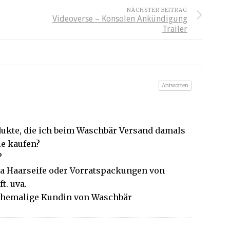
NÄCHSTER BEITRAG
Videoverse – Konsolen Ankündigung
Trailer
Antworten
ukte, die ich beim Waschbär Versand damals
ie kaufen?
?
a Haarseife oder Vorratspackungen von
t. uva.
 ehemalige Kundin von Waschbär