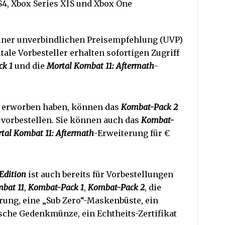
S4, Xbox Series X|S und Xbox One
iner unverbindlichen Preisempfehlung (UVP)
itale Vorbesteller erhalten sofortigen Zugriff
k 1
und die
Mortal Kombat 11: Aftermath
-
s erworben haben, können das
Kombat-Pack 2
) vorbestellen. Sie können auch das
Kombat-
tal Kombat 11: Aftermath
-Erweiterung für €
Edition
ist auch bereits für Vorbestellungen
bat 11
,
Kombat-Pack 1
,
Kombat-Pack 2
, die
rung, eine „Sub Zero“-Maskenbüste, ein
sche Gedenkmünze, ein Echtheits-Zertifikat