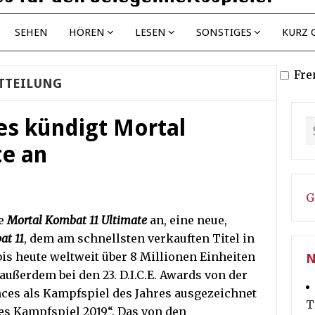
SEHEN
HÖREN
LESEN
SONSTIGES
KURZ 
Fre
TTEILUNG
s kündigt Mortal
e an
G
e
Mortal Kombat 11 Ultimate
an, eine neue,
at 11
, dem am schnellsten verkauften Titel in
bis heute weltweit über 8 Millionen Einheiten
N
außerdem bei den 23. D.I.C.E. Awards von der
nces als Kampfspiel des Jahres ausgezeichnet
T
tes Kampfspiel 2019“. Das von den