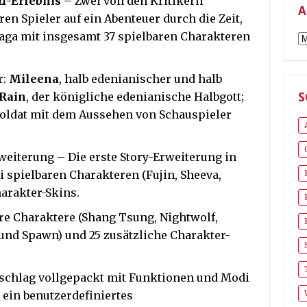
11
-Erlebnis
– Zwei von den Kritikern
A
n Spieler auf ein Abenteuer durch die Zeit,
aga mit insgesamt 37 spielbaren Charakteren
A
r:
Mileena
, halb edenianischer und halb
Rain
, der königliche edenianische Halbgott;
S
esoldat mit dem Aussehen von Schauspieler
weiterung – Die erste Story-Erweiterung in
ei spielbaren Charakteren (Fujin, Sheeva,
arakter-Skins.
re Charaktere (Shang Tsung, Nightwolf,
 und Spawn) und 25 zusätzliche Charakter-
schlag vollgepackt mit Funktionen und Modi
, ein benutzerdefiniertes