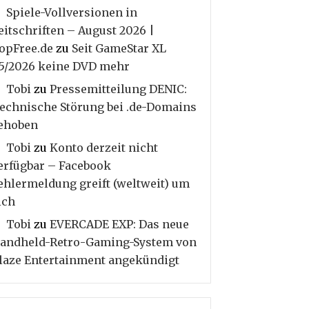
Spiele-Vollversionen in
eitschriften – August 2026 |
opFree.de
zu
Seit GameStar XL
5/2026 keine DVD mehr
Tobi
zu
Pressemitteilung DENIC:
echnische Störung bei .de-Domains
ehoben
Tobi
zu
Konto derzeit nicht
erfügbar – Facebook
ehlermeldung greift (weltweit) um
ich
Tobi
zu
EVERCADE EXP: Das neue
andheld-Retro-Gaming-System von
laze Entertainment angekündigt