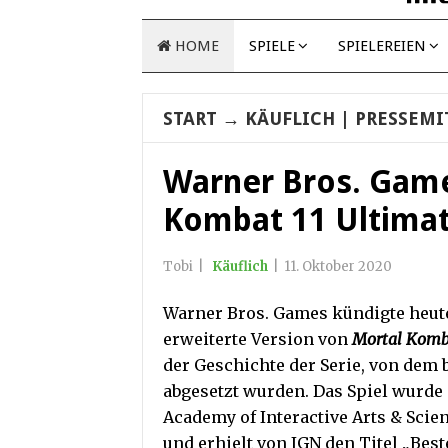
HOME
SPIELE
SPIELEREIEN
START
→
KÄUFLICH
| PRESSEMI
Warner Bros. Game
Kombat 11 Ultimat
Tobi
|
Käuflich
|
11. Oktober 2020
Warner Bros. Games kündigte heut
erweiterte Version von
Mortal Komb
der Geschichte der Serie, von dem 
abgesetzt wurden. Das Spiel wurde 
Academy of Interactive Arts & Scie
und erhielt von IGN den Titel „Bes