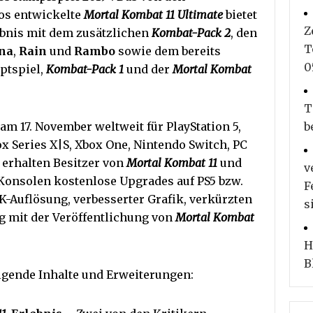
os entwickelte
Mortal Kombat 11 Ultimate
bietet
Z
ebnis mit dem zusätzlichen
Kombat-Pack 2
, den
T
na
,
Rain
und
Rambo
sowie dem bereits
0
ptspiel,
Kombat-Pack 1
und der
Mortal Kombat
T
am 17. November weltweit für PlayStation 5,
b
box Series X|S, Xbox One, Nintendo Switch, PC
h erhalten Besitzer von
Mortal Kombat 11
und
v
Konsolen kostenlose Upgrades auf PS5 bzw.
F
K-Auflösung, verbesserter Grafik, verkürzten
s
g mit der Veröffentlichung von
Mortal Kombat
H
B
lgende Inhalte und Erweiterungen: