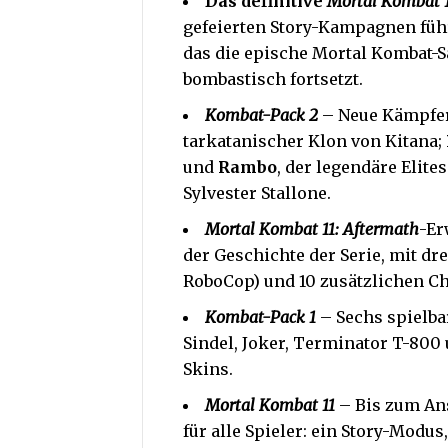
Das definitive
Mortal Kombat 
gefeierten Story-Kampagnen führe
das die epische Mortal Kombat-S
bombastisch fortsetzt.
Kombat-Pack 2
– Neue Kämpfe
tarkatanischer Klon von Kitana;
und
Rambo
, der legendäre Elit
Sylvester Stallone.
Mortal Kombat 11: Aftermath
-Er
der Geschichte der Serie, mit dr
RoboCop) und 10 zusätzlichen Ch
Kombat-Pack 1
– Sechs spielba
Sindel, Joker, Terminator T-800
Skins.
Mortal Kombat 11
– Bis zum An
für alle Spieler: ein Story-Modus