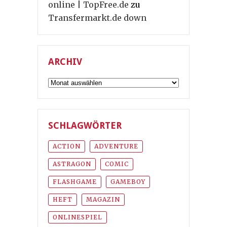
online | TopFree.de
zu
Transfermarkt.de down
ARCHIV
Archiv
SCHLAGWÖRTER
ACTION
ADVENTURE
ASTRAGON
COMIC
FLASHGAME
GAMEBOY
HEFT
MAGAZIN
ONLINESPIEL