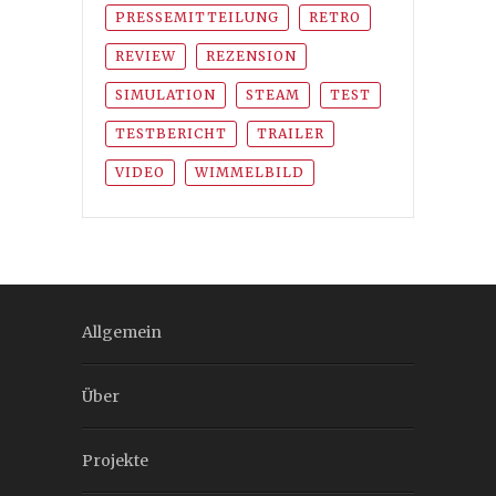
PRESSEMITTEILUNG
RETRO
REVIEW
REZENSION
SIMULATION
STEAM
TEST
TESTBERICHT
TRAILER
VIDEO
WIMMELBILD
Allgemein
Über
Projekte