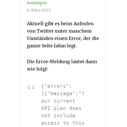
Sonstiges
6. März 2023
Aktuell gibt es beim Aufrufen
von Twitter unter manchem
Umständen einen Error, der die
ganze Seite lahm legt.
Die Error-Meldung lautet dann
wie folgt:
{"errors":
[{"message":"Y
our current 
API plan does 
not include 
access to this 