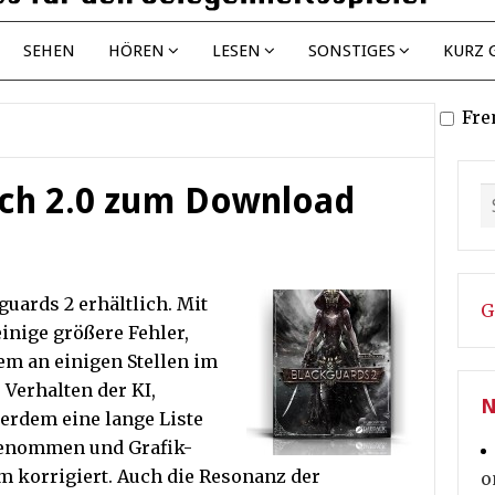
SEHEN
HÖREN
LESEN
SONSTIGES
KURZ 
Fre
tch 2.0 zum Download
kguards 2 erhältlich. Mit
G
nige größere Fehler,
em an einigen Stellen im
 Verhalten der KI,
N
erdem eine lange Liste
 genommen und Grafik-
m korrigiert. Auch die Resonanz der
o