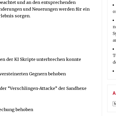
eachtet und an den entsprechenden
ränderungen und Neuerungen werden für ein
o
rlebnis sorgen.
n
S
a
T
ben der KI Skripte unterbrechen konnte
d
 versteinerten Gegnern behoben
 der “Verschlingen-Attacke” der Sandhexe
A
A
rechung behoben