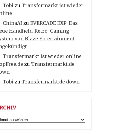
Tobi
zu
Transfermarkt ist wieder
nline
ChinaAI
zu
EVERCADE EXP: Das
eue Handheld-Retro-Gaming-
ystem von Blaze Entertainment
ngekündigt
Transfermarkt ist wieder online |
opFree.de
zu
Transfermarkt.de
own
Tobi
zu
Transfermarkt.de down
RCHIV
rchiv