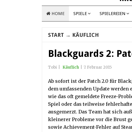
HOME
SPIELE
SPIELEREIEN
START
→
KÄUFLICH
Blackguards 2: Pa
Tobi
|
Käuflich
|
7. Februar 2015
Ab sofort ist der Patch 2.0 für Blac
dem umfassenden Update werden ei
wie das oft gemeldete Freeze-Probl
Spiel oder das teilweise fehlerhafte
ausgemerzt. Das Team hat sich auß
kleinerer Probleme vor die Brust
sowie Achievement-Fehler auf Stea