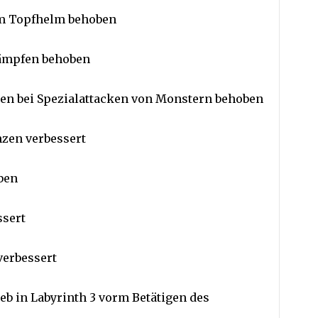
dem Topfhelm behoben
kämpfen behoben
men bei Spezialattacken von Monstern behoben
nzen verbessert
ben
ssert
verbessert
b in Labyrinth 3 vorm Betätigen des