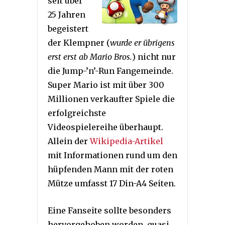
seit über
25 Jahren
begeistert
der Klempner (
wurde er übrigens
erst erst ab Mario Bros.
) nicht nur
die Jump-’n’-Run Fangemeinde.
Super Mario ist mit über 300
Millionen verkaufter Spiele die
erfolgreichste
Videospielereihe überhaupt.
Allein der
Wikipedia-Artikel
mit Informationen rund um den
hüpfenden Mann mit der roten
Mütze umfasst 17 Din-A4 Seiten.
Eine Fanseite sollte besonders
hervorgehoben worden, quasi