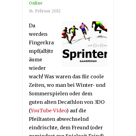
Online
14. Februar 2012
Da
werden
Fingerkra
mpf(alb)tr
äume
wieder
wach! Was waren das für coole
Zeiten, wo man bei Winter- und
Sommerspielen oder dem
guten alten Decathlon von 3DO
(
YouTube-Video
) auf die
Pfeiltasten abwechselnd
eindrischte, dem Freund (oder