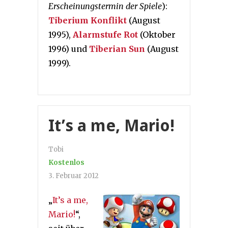
Erscheinungstermin der Spiele
):
Tiberium Konflikt
(August
1995),
Alarmstufe Rot
(Oktober
1996) und
Tiberian Sun
(August
1999).
It’s a me, Mario!
Tobi
Kostenlos
3. Februar 2012
„
It’s a me,
Mario!
“,