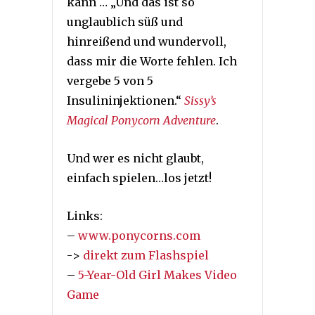
kann … „Und das ist so
unglaublich süß und
hinreißend und wundervoll,
dass mir die Worte fehlen. Ich
vergebe 5 von 5
Insulininjektionen.“
Sissy’s
Magical Ponycorn Adventure
.
Und wer es nicht glaubt,
einfach spielen…los jetzt!
Links:
–
www.ponycorns.com
->
direkt zum Flashspiel
–
5-Year-Old Girl Makes Video
Game