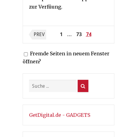
zur Verfüung.
Seitennummerierung
PREV
1
…
73
74
der
Fremde Seiten in neuem Fenster
Beiträge
öffnen?
GetDigital.de - GADGETS