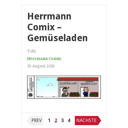
Herrmann
Comix –
Gemüseladen
Tobi
Herrmann Comix
19. August 2016
Seitennummerierung
PREV
1
2
3
4
NÄCHSTE