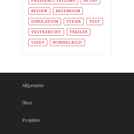
PRESSEMITTEILUNG
RETRO
REVIEW
REZENSION
SIMULATION
STEAM
TEST
TESTBERICHT
TRAILER
VIDEO
WIMMELBILD
Allgemein
Über
Projekte