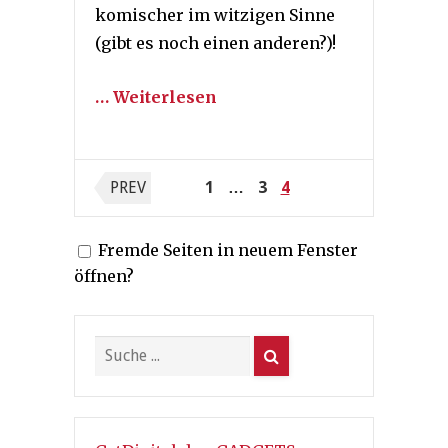
komischer im witzigen Sinne
(gibt es noch einen anderen?)!
… Weiterlesen
Seitennummerierung
PREV
1
…
3
4
der
Fremde Seiten in neuem Fenster
Beiträge
öffnen?