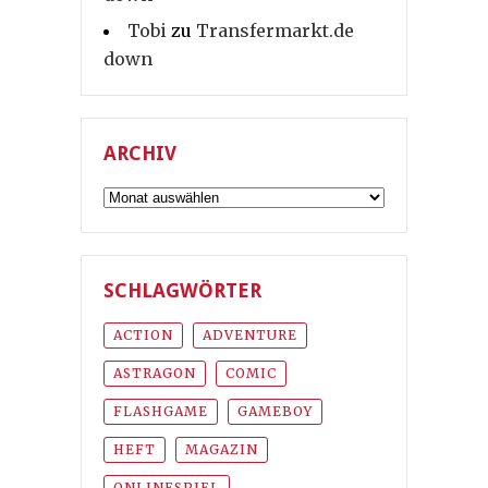
Tobi
zu
Transfermarkt.de
down
ARCHIV
Archiv
SCHLAGWÖRTER
ACTION
ADVENTURE
ASTRAGON
COMIC
FLASHGAME
GAMEBOY
HEFT
MAGAZIN
ONLINESPIEL