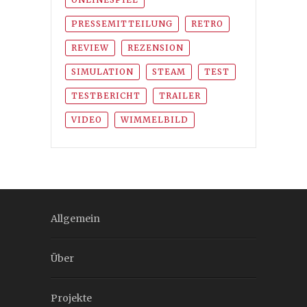
PRESSEMITTEILUNG
RETRO
REVIEW
REZENSION
SIMULATION
STEAM
TEST
TESTBERICHT
TRAILER
VIDEO
WIMMELBILD
Allgemein
Über
Projekte