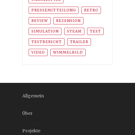
PRESSEMITTEILUNG
RETRO
REVIEW
REZENSION
SIMULATION
STEAM
TEST
TESTBERICHT
TRAILER
VIDEO
WIMMELBILD
Allgemein
Über
Projekte