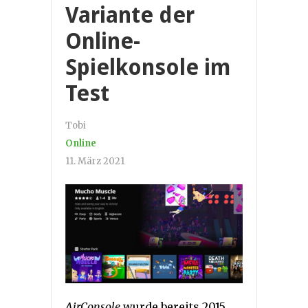
Variante der
Online-
Spielkonsole im
Test
Tobi
Online
11. März 2021
AirConsole
wurde bereits 2015