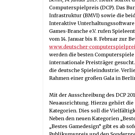
Computerspielpreis (DCP). Das Bun
Infrastruktur (BMVI) sowie die b
Interaktive Unterhaltungssoftwar
Games-Branche e.V. rufen Spieleent
vom 14. Januar bis 8. Februar zur B
www.deutscher-computerspielprei
werden die besten Computerspiele
internationale Preisträger gesucht
die deutsche Spieleindustrie. Verli
Rahmen einer großen Gala in Berli
Mit der Ausschreibung des DCP 201
Neuausrichtung. Hierzu gehört die
Kategorien. Dies soll die Vielfälti
Neben den neuen Kategorien „Beste
„Bestes Gamedesign“ gibt es ab sof
Publikumspreis und den Sonderpreis 