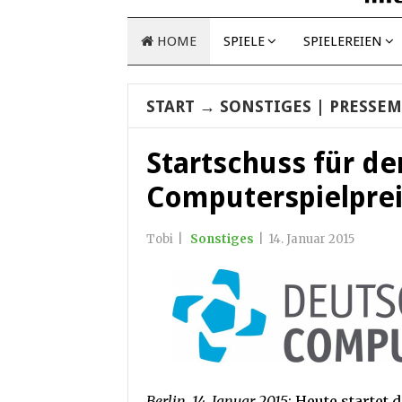
HOME
SPIELE
SPIELEREIEN
START
→
SONSTIGES
| PRESSEM
Startschuss für d
Computerspielprei
Tobi
|
Sonstiges
|
14. Januar 2015
Berlin, 14. Januar 2015
: Heute startet