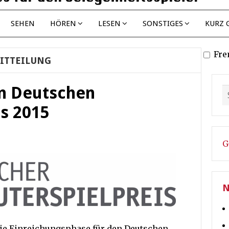
SEHEN
HÖREN
LESEN
SONSTIGES
KURZ 
Fre
ITTEILUNG
en Deutschen
s 2015
G
N
 die Einreichungsphase für den Deutschen