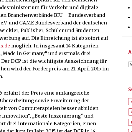
desministerium für Verkehr und digitale
eiden Branchenverbände BIU – Bundesverband
e e.V. und GAME Bundesverband der deutschen
wickler, Publisher, Schüler und Studenten
ewerbung auf. Die Einreichung ist ab sofort auf
s.de
möglich. In insgesamt 14 Kategorien
A
 „Made in Germany“ und erstmals drei
. Der DCP ist die wichtigste Auszeichnung für
A
ehen wird der Förderpreis am 21. April 2015 im
n.
S
5 erfährt der Preis eine umfangreiche
 Überarbeitung sowie Erweiterung der
gkeit von Computerspielen besser abbilden.
 Innovation“, „Beste Inszenierung“ und
ort drei internationale Kategorien, einen
der Jury. Im Jahr 2015 ist der DCP in 14