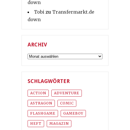
down
Tobi
zu
Transfermarkt.de
down
ARCHIV
Archiv
SCHLAGWÖRTER
ACTION
ADVENTURE
ASTRAGON
COMIC
FLASHGAME
GAMEBOY
HEFT
MAGAZIN