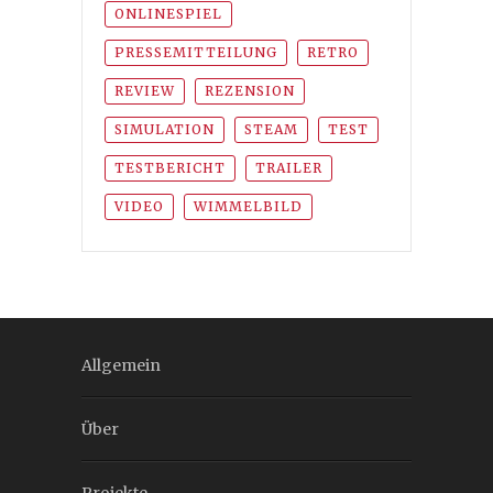
ONLINESPIEL
PRESSEMITTEILUNG
RETRO
REVIEW
REZENSION
SIMULATION
STEAM
TEST
TESTBERICHT
TRAILER
VIDEO
WIMMELBILD
Allgemein
Über
Projekte