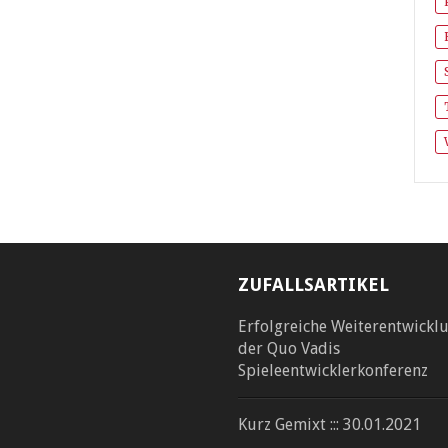
ZUFALLSARTIKEL
Erfolgreiche Weiterentwickl
der Quo Vadis
Spieleentwicklerkonferenz
Kurz Gemixt ::: 30.01.2021