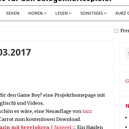
SEHEN
HÖREN
LESEN
SONSTIGES
KURZ 
Fre
.03.2017
G
D für den Game Boy? eine Projekthomepage mit
lisch) und Videos.
N
 schön es wäre, eine Neuauflage von
Jazz
ct Carrot zum kostenlosen Download.
azin mit Segelohren
| Spiegel
::: Ein Haufen