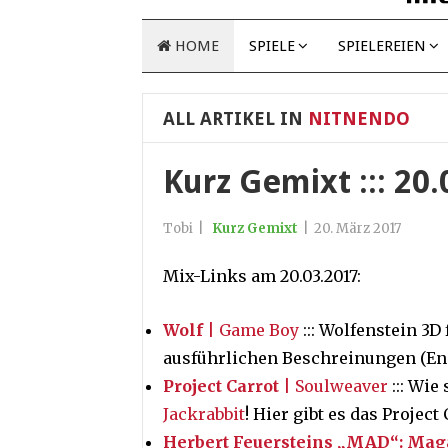
HOME
SPIELE
SPIELEREIEN
ALL ARTIKEL IN
NITNENDO
Kurz Gemixt ::: 20
Tobi
|
Kurz Gemixt
|
20. März 2017
Mix-Links am 20.03.2017:
Wolf
| Game Boy
::: Wolfenstein 3
ausführlichen Beschreinungen (Eng
Project Carrot
| Soulweaver
::: Wie
Jackrabbit
! Hier gibt es das Proje
Herbert Feuersteins „MAD“: Mag