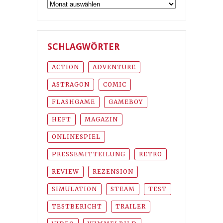
Archiv
SCHLAGWÖRTER
ACTION
ADVENTURE
ASTRAGON
COMIC
FLASHGAME
GAMEBOY
HEFT
MAGAZIN
ONLINESPIEL
PRESSEMITTEILUNG
RETRO
REVIEW
REZENSION
SIMULATION
STEAM
TEST
TESTBERICHT
TRAILER