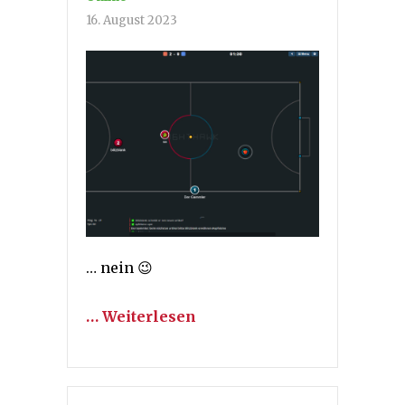
16. August 2023
… nein 😉
… Weiterlesen