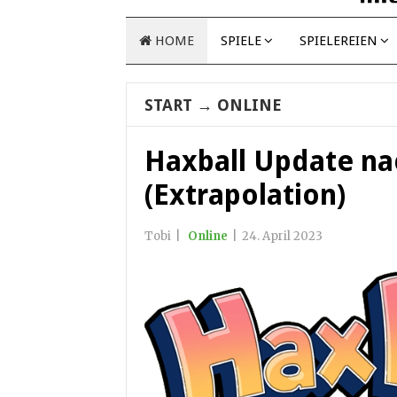
HOME
SPIELE
SPIELEREIEN
START
→
ONLINE
Haxball Update nac
(Extrapolation)
Tobi
|
Online
|
24. April 2023