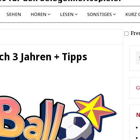
SEHEN
HÖREN
LESEN
SONSTIGES
KURZ 
Fre
h 3 Jahren + Tipps
G
N